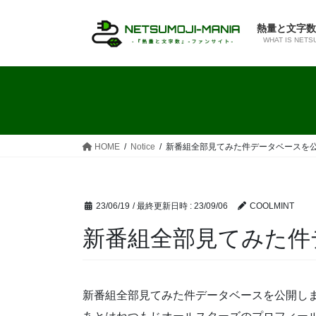
コ
ナ
ン
ビ
熱量と文字数
テ
ゲ
WHAT IS NETS
ン
ー
ツ
シ
へ
ョ
ス
ン
キ
に
ッ
移
HOME
Notice
新番組全部見てみた件データベースを
プ
動
23/06/19
/ 最終更新日時 :
23/09/06
COOLMINT
新番組全部見てみた件
新番組全部見てみた件データベースを公開し