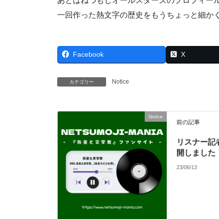
あとはねつもじオールスターズのプロフィー
一回作った熱文字の歴史をもうちょっと細か
Facebook
X
Notice
カテゴリー
Notice
前の記事
リスナー記
開しました
23/06/13