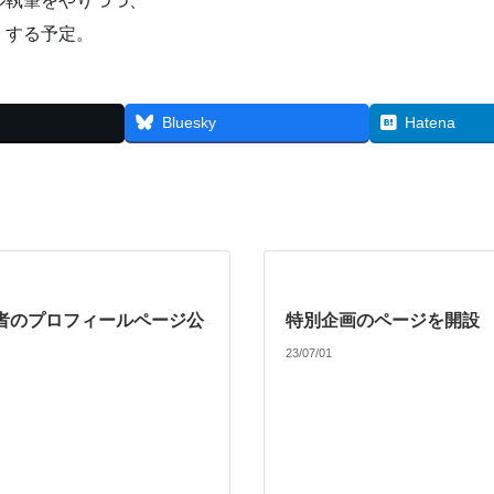
ル執筆をやりつつ、
くする予定。
Bluesky
Hatena
者のプロフィールページ公
特別企画のページを開設
23/07/01