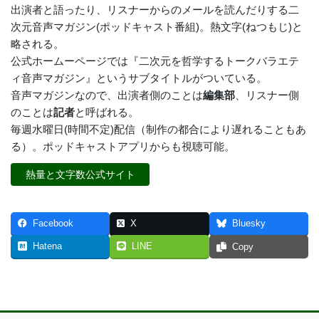
出演者と語ったり、リスナーからのメールを読んだりする二
次元音声マガジン(ポッドキャスト番組)。熱文字(ねつもじ)と
略される。
公式ホームーページでは『二次元を哲学するトークバラエテ
ィ音声マガジン』というサブタイトルがついている。
音声マガジンなので、出演者側のことは
編集部
、リスナー側
のことは
記者
と呼ばれる。
毎週水曜日(時間不定)配信（制作の都合により遅れることもあ
る）。ポッドキャストアプリからも視聴可能。
熱量と文字数公式サイト
Facebook
X
Bluesky
Hatena
LINE
Copy