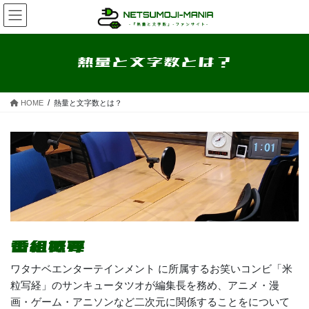
コ
ナ
ン
ビ
テ
ゲ
ン
ー
熱量と文字数とは？
ツ
シ
へ
ョ
ス
ン
HOME
熱量と文字数とは？
キ
に
ッ
移
プ
動
番組概要
ワタナベエンターテインメント に所属するお笑いコンビ「米
粒写経」のサンキュータツオが編集長を務め、アニメ・漫
画・ゲーム・アニソンなど二次元に関係することをについて