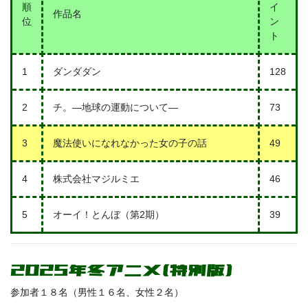
順
イ
作品名
位
ン
ト
1
ダンダダン
128
2
チ。―地球の運動について―
73
3
魔法使いになれなかった女の子の話
49
4
株式会社マジルミエ
46
5
オーイ！とんぼ（第2期）
39
2025年冬アニメ(特別版)
参加者１８名（男性１６名、女性２名）