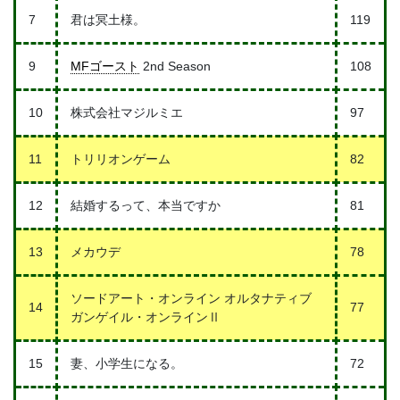
7
君は冥土様。
119
9
MFゴースト
2nd Season
108
10
株式会社マジルミエ
97
11
トリリオンゲーム
82
12
結婚するって、本当ですか
81
13
メカウデ
78
ソードアート・オンライン オルタナティブ
14
77
ガンゲイル・オンラインⅡ
15
妻、小学生になる。
72