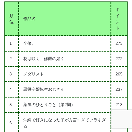
ポ
順
イ
作品名
位
ン
ト
1
全修。
273
2
花は咲く、修羅の如く
272
3
メダリスト
265
4
悪役令嬢転生おじさん
237
5
薬屋のひとりごと（第2期）
213
沖縄で好きになった子が方言すぎてツラすぎ
6
196
る