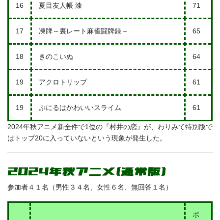
16
夏目友人帳 漆
71
17
凍牌～裏レート麻雀闘牌録～
65
18
きのこいぬ
64
19
アクロトリップ
61
19
ぷにるはかわいいスライム
61
2024年秋アニメ新全件で1位の『村井の恋』が、わりみて特別版で
はトップ20に入っていないという現象が発生した。
2024年秋アニメ(通常版)
参加者４１名（男性３４名、女性６名、無回答１名）
ポ