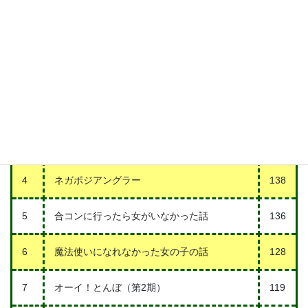
順
イ
作品名
位
ン
ト
1
ダンダダン
197
2
チ。―地球の運動について―
175
3
アオのハコ
143
4
ネガポジアングラー
138
5
合コンに行ったら女がいなかった話
136
6
魔法使いになれなかった女の子の話
128
7
オーイ！とんぼ（第2期）
119