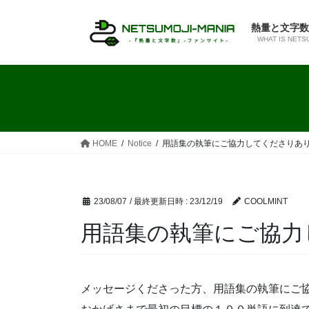
コ
ナ
ン
ビ
熱量と文字数
テ
ゲ
WHAT IS NETS
ン
ー
ツ
シ
へ
ョ
ス
ン
キ
に
ッ
移
HOME
Notice
用語集の執筆にご協力してくださりあ
プ
動
23/08/07
/ 最終更新日時 :
23/12/19
COOLMINT
用語集の執筆にご協力
メッセージくださった方、用語集の執筆にご