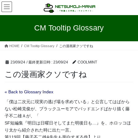
コ
ナ
ン
ビ
テ
ゲ
ン
ー
CM Tooltip Glossary
ツ
シ
へ
ョ
ス
ン
HOME
CM Tooltip Glossary
この漫画家クソですね
キ
に
ッ
移
プ
動
23/09/24
/ 最終更新日時 :
23/09/24
COOLMINT
この漫画家クソですね
« Back to Glossary Index
「僕は二次元に現実の逃げ場を求めている」と公言してはばから
ない松崎克俊が、ブラックユーモアでバッドエンドばかり描く藤
子不二雄Ａが、「
SF短編集『明日は日曜日そしてまた明後日も…』を、ホロッコほ
り太から紹介された時に出た一言。
第119回【藤子不二雄A先生も面白すぎる件】より。