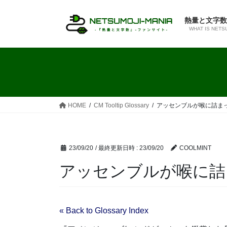
コ
ナ
ン
ビ
熱量と文字数
テ
ゲ
WHAT IS NETS
ン
ー
ツ
シ
へ
ョ
ス
ン
キ
に
ッ
移
HOME
CM Tooltip Glossary
アッセンブルが喉に詰ま
プ
動
23/09/20
/ 最終更新日時 :
23/09/20
COOLMINT
アッセンブルが喉に詰
« Back to Glossary Index