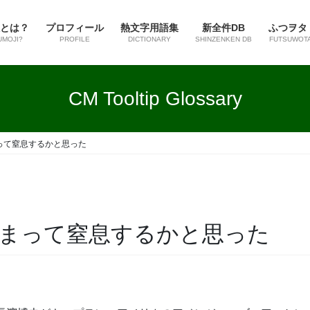
とは？
プロフィール
熱文字用語集
新全件DB
ふつヲタ
UMOJI?
PROFILE
DICTIONARY
SHINZENKEN DB
FUTSUWOT
CM Tooltip Glossary
って窒息するかと思った
まって窒息するかと思った