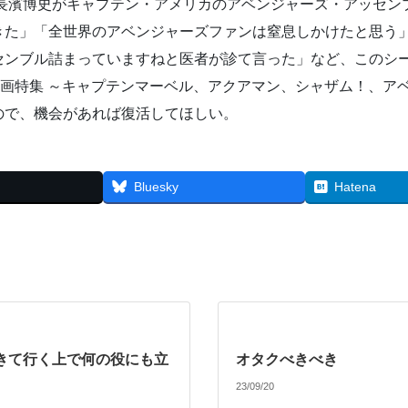
た長濱博史がキャプテン・アメリカのアベンジャーズ・アッセン
きた」「全世界のアベンジャーズファンは窒息しかけたと思う
センブル詰まっていますねと医者が診て言った」など、このシ
映画特集 ～キャプテンマーベル、アクアマン、シャザム！、ア
ので、機会があれば復活してほしい。
Bluesky
Hatena
きて行く上で何の役にも立
オタクべきべき
23/09/20