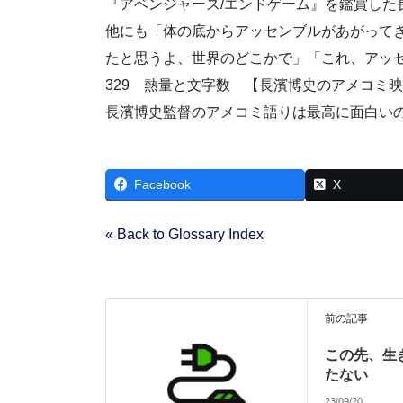
『アベンジャーズ/エンドゲーム』を鑑賞し
他にも「体の底からアッセンブルがあがって
たと思うよ、世界のどこかで」「これ、アッ
329 熱量と文字数 【長濱博史のアメコミ
長濱博史監督のアメコミ語りは最高に面白い
Facebook
X
« Back to Glossary Index
前の記事
この先、生
たない
23/09/20