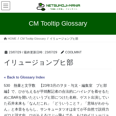
コ
ナ
ン
ビ
テ
ゲ
ン
ー
CM Tooltip Glossary
ツ
シ
へ
ョ
ス
ン
HOME
CM Tooltip Glossary
イリュージョンブヒ部
キ
に
ッ
移
プ
動
23/07/29
/ 最終更新日時 :
23/07/29
COOLMINT
イリュージョンブヒ部
« Back to Glossary Index
530 熱量と文字数 【23年3月のヲタ・与太・編集室 ブヒ部
編】で、ひがもえるが芋焼酎記者の合法的にハイレグを着せるた
めにBARを開いたというブヒ部につけた名称。ゲスト出演してい
た石井未来も「なんだこれ」「どういうこと？」「意味がわから
ん」と本音をもらし、サンキュータツオは全てが不自然で説得力
ゼロと評す中、ひがもえるはぶっ飛んでる、もはやイリュージョ