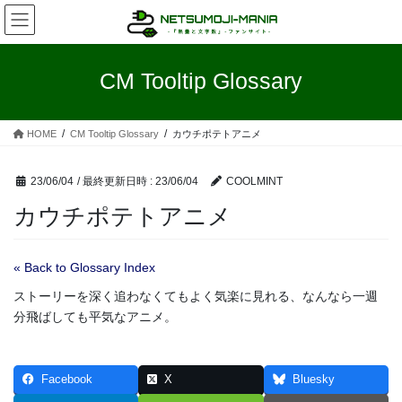
コ
ナ
ン
ビ
テ
ゲ
ン
ー
CM Tooltip Glossary
ツ
シ
へ
ョ
ス
ン
HOME
CM Tooltip Glossary
カウチポテトアニメ
キ
に
ッ
移
プ
動
23/06/04
/ 最終更新日時 :
23/06/04
COOLMINT
カウチポテトアニメ
« Back to Glossary Index
ストーリーを深く追わなくてもよく気楽に見れる、なんなら一週
分飛ばしても平気なアニメ。
Facebook
X
Bluesky