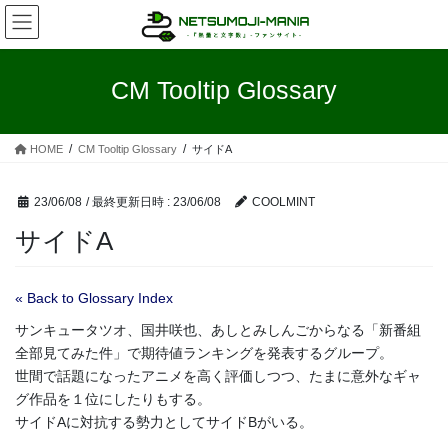
コ
ナ
ン
ビ
テ
ゲ
ン
ー
CM Tooltip Glossary
ツ
シ
へ
ョ
ス
ン
HOME
CM Tooltip Glossary
サイドA
キ
に
ッ
移
プ
動
23/06/08
/ 最終更新日時 :
23/06/08
COOLMINT
サイドA
« Back to Glossary Index
サンキュータツオ、国井咲也、あしとみしんごからなる「新番組
全部見てみた件」で期待値ランキングを発表するグループ。
世間で話題になったアニメを高く評価しつつ、たまに意外なギャ
グ作品を１位にしたりもする。
サイドAに対抗する勢力としてサイドBがいる。