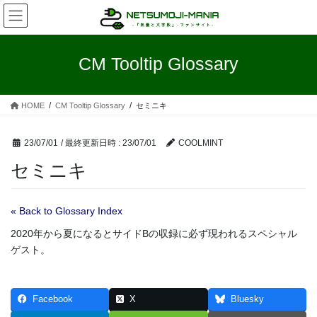
コ
ナ
ン
ビ
テ
ゲ
ン
ー
CM Tooltip Glossary
ツ
シ
へ
ョ
ス
ン
HOME
CM Tooltip Glossary
セミニキ
キ
に
ッ
移
プ
動
23/07/01
/ 最終更新日時 :
23/07/01
COOLMINT
セミニキ
« Back to Glossary Index
2020年から夏になるとサイドBの収録に必ず現われるスペシャル
ゲスト。
Facebook
X
Bluesky