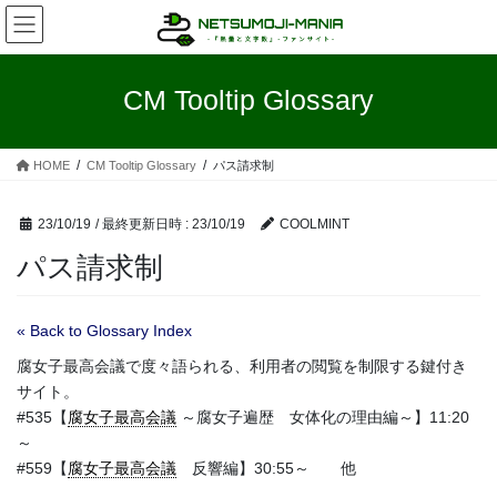
コ
ナ
ン
ビ
テ
ゲ
ン
ー
CM Tooltip Glossary
ツ
シ
へ
ョ
ス
ン
HOME
CM Tooltip Glossary
パス請求制
キ
に
ッ
移
プ
動
23/10/19
/ 最終更新日時 :
23/10/19
COOLMINT
パス請求制
« Back to Glossary Index
腐女子最高会議で度々語られる、利用者の閲覧を制限する鍵付き
サイト。
#535【
腐女子最高会議
～腐女子遍歴 女体化の理由編～】11:20
～
#559【
腐女子最高会議
反響編】30:55～ 他