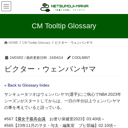
コ
ナ
ン
ビ
テ
ゲ
ン
ー
CM Tooltip Glossary
ツ
シ
へ
ョ
ス
ン
HOME
CM Tooltip Glossary
ビクター・ウェンバンヤマ
キ
に
ッ
移
プ
動
24/03/02
/ 最終更新日時 :
24/04/14
COOLMINT
ビクター・ウェンバンヤマ
« Back to Glossary Index
サンキュータツオはウェンバンヤマ(選手)にご執心でNBA 2023年
シーズンがスタートしてからは、一日の半分以上ウェンバンヤマ
の事を考えていると語っている。
#567【
腐女子最高会議
お便り保健室2023】03:40頃～
#565【23年11月のヲタ・与太・編集室 ブヒ部編】02:10頃～