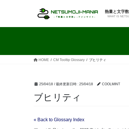
コ
ナ
ン
ビ
熱量と文字数
テ
ゲ
WHAT IS NETS
ン
ー
ツ
シ
へ
ョ
ス
ン
キ
に
ッ
移
HOME
CM Tooltip Glossary
ブヒリティ
プ
動
25/04/18
/ 最終更新日時 :
25/04/18
COOLMINT
ブヒリティ
« Back to Glossary Index