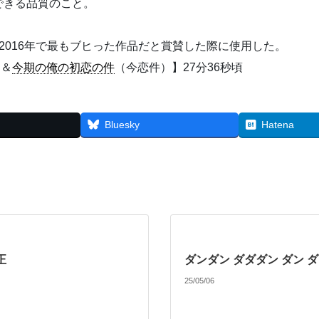
できる品質のこと。
2016年で最もブヒった作品だと賞賛した際に使用した。
B＆
今期の俺の初恋の件
（今恋件）】27分36秒頃
Bluesky
Hatena
正
ダンダン ダダダン ダン ダ
25/05/06