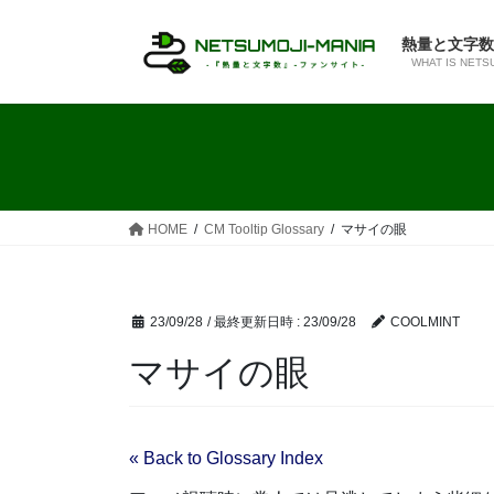
コ
ナ
ン
ビ
熱量と文字数
テ
ゲ
WHAT IS NETS
ン
ー
ツ
シ
へ
ョ
ス
ン
キ
に
ッ
移
HOME
CM Tooltip Glossary
マサイの眼
プ
動
23/09/28
/ 最終更新日時 :
23/09/28
COOLMINT
マサイの眼
« Back to Glossary Index