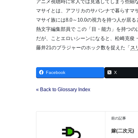
アニメ視聴時に常人では見逃してしまう些細
マサイとは、アフリカのサバンナで暮らすマ
マサイ族には8.0～10.0の視力を持つ人が居
熱文字編集部員で この「目・能力」を持つの
だが、ことエロいシーンになると、松崎克俊
藤井21のブラジャーのホック数を捉えた「
ス
Facebook
X
« Back to Glossary Index
前の記事
嫁(二次元)