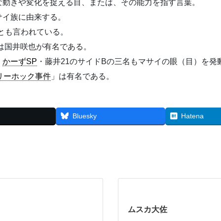
な動きや変化を捉える目、または、その能力を指す言葉。
サイ族に由来する。
るとも言われている。
は国井咲也が有名である。
・
かーずSP
・藤井21のサイドBの三名もマサイの眼（目）を発
リーホック事件
」は有名である。
Bluesky
Hatena
ムスカ大佐