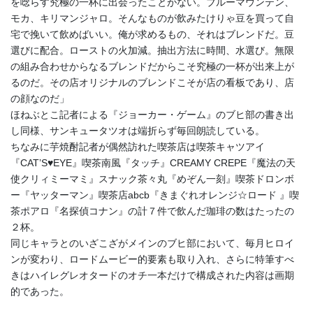
を唸らす究極の一杯に出会ったことがない。ブルーマウンテン、
モカ、キリマンジャロ。そんなものが飲みたけりゃ豆を買って自
宅で挽いて飲めばいい。俺が求めるもの、それはブレンドだ。豆
選びに配合。ローストの火加減。抽出方法に時間、水選び。無限
の組み合わせからなるブレンドだからこそ究極の一杯が出来上が
るのだ。その店オリジナルのブレンドこそが店の看板であり、店
の顔なのだ」
ほねぶとこ記者による『ジョーカー・ゲーム』のブヒ部の書き出
し同様、サンキュータツオは端折らず毎回朗読している。
ちなみに芋焼酎記者が偶然訪れた喫茶店は喫茶キャツアイ
『CAT’S♥EYE』喫茶南風『タッチ』CREAMY CREPE『魔法の天
使クリィミーマミ』スナック茶々丸『めぞん一刻』喫茶ドロンボ
ー『ヤッターマン』喫茶店abcb『きまぐれオレンジ☆ロード 』喫
茶ポアロ『名探偵コナン』の計７件で飲んだ珈琲の数はたったの
２杯。
同じキャラとのいざこざがメインのブヒ部において、毎月ヒロイ
ンが変わり、ロードムービー的要素も取り入れ、さらに特筆すべ
きはハイレグレオタードのオチ一本だけで構成された内容は画期
的であった。