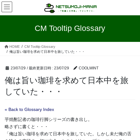
コ
ナ
ン
ビ
テ
ゲ
ン
ー
CM Tooltip Glossary
ツ
シ
へ
ョ
ス
ン
HOME
CM Tooltip Glossary
キ
に
俺は旨い珈琲を求めて日本中を旅していた・・・
ッ
移
プ
動
23/07/29
/ 最終更新日時 :
23/07/29
COOLMINT
俺は旨い珈琲を求めて日本中を旅
していた・・・
« Back to Glossary Index
芋焼酎記者の珈琲行脚シリーズの書き出し。
略さずに書くと・・・
「俺は旨い珈琲を求めて日本中を旅していた。しかし未だ俺の舌