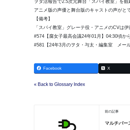
ヲタ活報告で2.5次元舞台「スパイ教室」を
アニメ版の声優と舞台版のキャストの声がと
【備考】
「スパイ教室」グレーテ役・アニメのCVは
#574【腐女子最高会議24年01月】04:30頃か
#581【24年3月のヲタ・与太・編集室 メール
Facebook
X
« Back to Glossary Index
前の記事
マルチバー