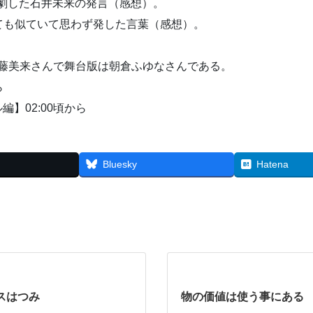
観劇した石井未来の発言（感想）。
ても似ていて思わず発した言葉（感想）。
伊藤美来さんで舞台版は朝倉ふゆなさんである。
ら
編】02:00頃から
Bluesky
Hatena
スはつみ
物の価値は使う事にある