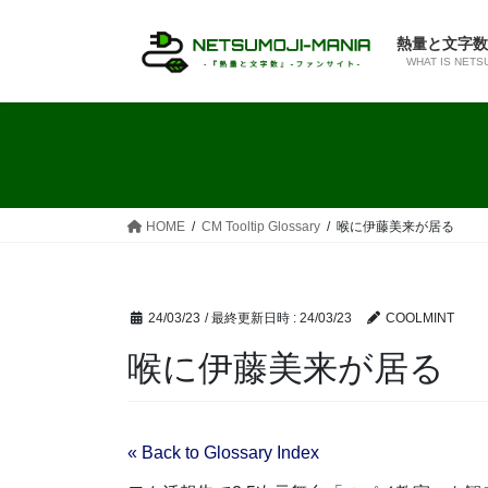
コ
ナ
ン
ビ
熱量と文字数
テ
ゲ
WHAT IS NETS
ン
ー
ツ
シ
へ
ョ
ス
ン
キ
に
ッ
移
HOME
CM Tooltip Glossary
喉に伊藤美来が居る
プ
動
24/03/23
/ 最終更新日時 :
24/03/23
COOLMINT
喉に伊藤美来が居る
« Back to Glossary Index