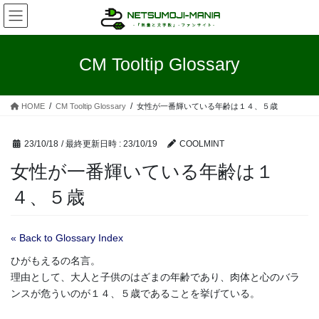
コ
ナ
ン
ビ
テ
ゲ
ン
ー
CM Tooltip Glossary
ツ
シ
へ
ョ
ス
ン
HOME
CM Tooltip Glossary
女性が一番輝いている年齢は１４、５歳
キ
に
ッ
移
プ
動
23/10/18
/ 最終更新日時 :
23/10/19
COOLMINT
女性が一番輝いている年齢は１
４、５歳
« Back to Glossary Index
ひがもえるの名言。
理由として、大人と子供のはざまの年齢であり、肉体と心のバラ
ンスが危ういのが１４、５歳であることを挙げている。