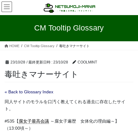
コ
ナ
ン
ビ
テ
ゲ
ン
ー
CM Tooltip Glossary
ツ
シ
へ
ョ
ス
ン
HOME
CM Tooltip Glossary
毒吐きマナーサイト
キ
に
ッ
移
プ
動
23/10/28
/ 最終更新日時 :
23/10/28
COOLMINT
毒吐きマナーサイト
« Back to Glossary Index
同人サイトのモラルを口汚く教えてくれる過去に存在したサイ
ト。
#535【
腐女子最高会議
～腐女子遍歴 女体化の理由編～】
（13:00頃～）