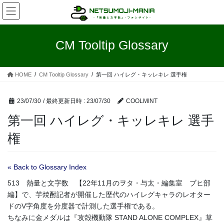
コ
ナ
ン
ビ
テ
ゲ
ン
ー
CM Tooltip Glossary
ツ
シ
へ
ョ
ス
ン
HOME
CM Tooltip Glossary
第一回 ハイレグ・キッレキレ 選手権
キ
に
ッ
移
プ
動
23/07/30
/ 最終更新日時 :
23/07/30
COOLMINT
第一回 ハイレグ・キッレキレ 選手
権
« Back to Glossary Index
513 熱量と文字数 【22年11月のヲタ・与太・編集室 ブヒ部
編】で、芋焼酎記者が開催した歴代のハイレグキャラのレオター
ドのV字角度を分度器で計測した選手権である。
ちなみに金メダルは『攻殻機動隊 STAND ALONE COMPLEX』草