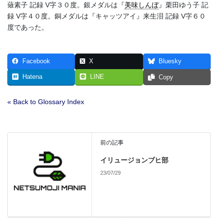
薙素子 記録 V字３０度。銀メダルは『
美味しんぼ
』栗田ゆう子 記
録 V字４０度。銅メダルは『キャッツアイ』来生泪 記録 V字６０
度であった。
Facebook
X
Bluesky
Hatena
LINE
Copy
« Back to Glossary Index
前の記事
イリュージョンブヒ部
23/07/29