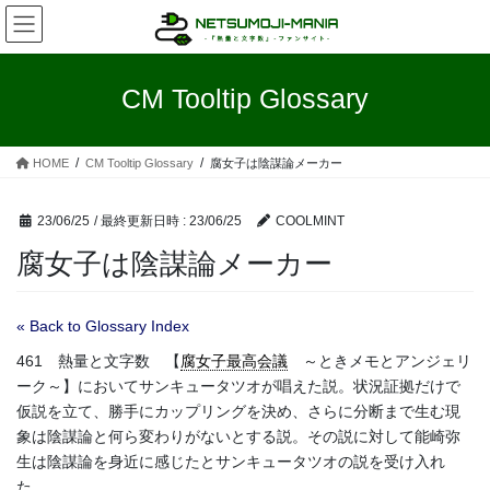
コ
ナ
ン
ビ
テ
ゲ
ン
ー
CM Tooltip Glossary
ツ
シ
へ
ョ
ス
ン
HOME
CM Tooltip Glossary
腐女子は陰謀論メーカー
キ
に
ッ
移
プ
動
23/06/25
/ 最終更新日時 :
23/06/25
COOLMINT
腐女子は陰謀論メーカー
« Back to Glossary Index
461 熱量と文字数 【
腐女子最高会議
～ときメモとアンジェリ
ーク～】においてサンキュータツオが唱えた説。状況証拠だけで
仮説を立て、勝手にカップリングを決め、さらに分断まで生む現
象は陰謀論と何ら変わりがないとする説。その説に対して能崎弥
生は陰謀論を身近に感じたとサンキュータツオの説を受け入れ
た。