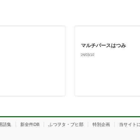
ト
マルチバースはつみ
24/03/10
用語集
新全件DB
ふつヲタ・ブヒ部
特別企画
当サイト