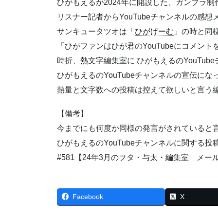
ひがもえるが2024年に開設した、ガンプラ制作
リスナー記者からYouTubeチャンネルの感
サンキュータツオは「
ひがげーむ
」の時と同
「ひがファンはひが君のYouTubeにコメン
時折、熱文字編集室に ひがもえるのYouTu
ひがもえるのYouTubeチャンネルの宣伝に
熱量と文字数への投稿は控えて欲しいと言う
【備考】
今までにも何度か同様の発言がされていると
ひがもえるのYouTubeチャンネルに関する
#581【24年3月のヲタ・与太・編集室 メール
Facebook
X