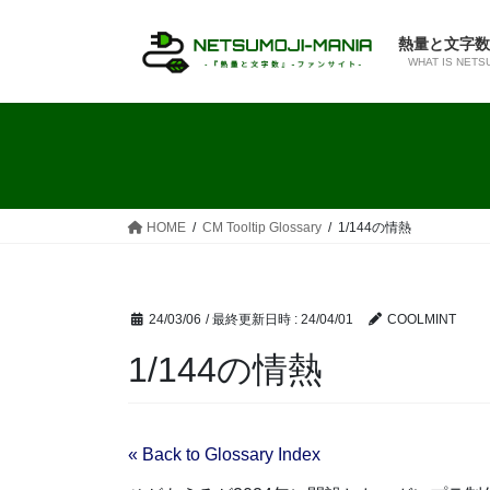
コ
ナ
ン
ビ
熱量と文字数
テ
ゲ
WHAT IS NETS
ン
ー
ツ
シ
へ
ョ
ス
ン
キ
に
ッ
移
HOME
CM Tooltip Glossary
1/144の情熱
プ
動
24/03/06
/ 最終更新日時 :
24/04/01
COOLMINT
1/144の情熱
« Back to Glossary Index