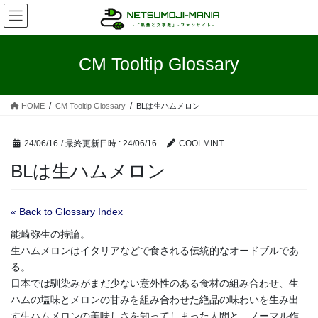
コ
ナ
ン
ビ
テ
ゲ
ン
ー
CM Tooltip Glossary
ツ
シ
へ
ョ
ス
ン
HOME
CM Tooltip Glossary
BLは生ハムメロン
キ
に
ッ
移
プ
動
24/06/16
/ 最終更新日時 :
24/06/16
COOLMINT
BLは生ハムメロン
« Back to Glossary Index
能崎弥生の持論。
生ハムメロンはイタリアなどで食される伝統的なオードブルであ
る。
日本では馴染みがまだ少ない意外性のある食材の組み合わせ、生
ハムの塩味とメロンの甘みを組み合わせた絶品の味わいを生み出
す生ハムメロンの美味しさを知ってしまった人間と、ノーマル作