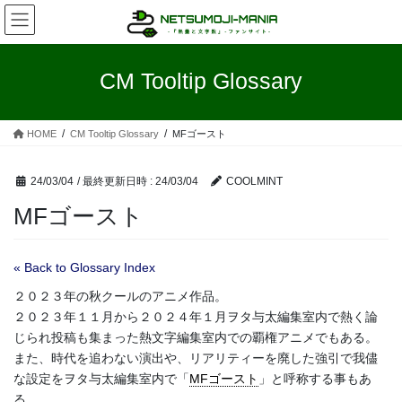
コ
ナ
ン
ビ
テ
ゲ
ン
ー
CM Tooltip Glossary
ツ
シ
へ
ョ
ス
ン
HOME
CM Tooltip Glossary
MFゴースト
キ
に
ッ
移
プ
動
24/03/04
/ 最終更新日時 :
24/03/04
COOLMINT
MFゴースト
« Back to Glossary Index
２０２３年の秋クールのアニメ作品。
２０２３年１１月から２０２４年１月ヲタ与太編集室内で熱く論
じられ投稿も集まった熱文字編集室内での覇権アニメでもある。
また、時代を追わない演出や、リアリティーを廃した強引で我儘
な設定をヲタ与太編集室内で「
MFゴースト
」と呼称する事もあ
る。