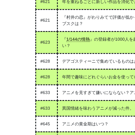
#621
年を重ねるごとに新しい作品を消化で
『村井の恋』がわりみてで評価が低かっ
#621
ブスクは？
『
1/144の情熱
』の登録者が1000人
#623
い？
#628
デアゴスティーニで集めているものは
#628
年間で趣味にどれぐらいお金を使って
#633
アニメを見すぎて嫌いにならない？ア
#633
異国情緒を味わうアニメが減った件。
#645
アニメの黄金期はいつ？