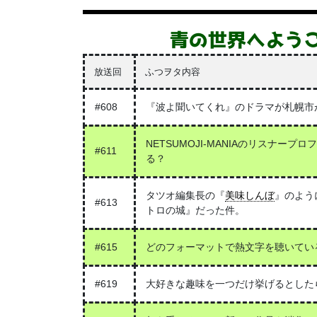
青の世界へよう
放送回
ふつヲタ内容
#608
『波よ聞いてくれ』のドラマが札幌市
NETSUMOJI-MANIAのリスナ
#611
る？
タツオ編集長の『
美味しんぼ
』のよう
#613
トロの城』だった件。
#615
どのフォーマットで熱文字を聴いているか
#619
大好きな趣味を一つだけ挙げるとした