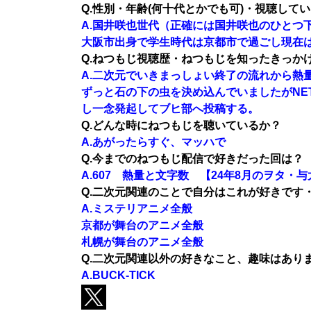
Q.性別・年齢(何十代とかでも可)・視聴している
A.国井咲也世代（正確には国井咲也のひとつ
大阪市出身で学生時代は京都市で過ごし現在
Q.ねつもじ視聴歴・ねつもじを知ったきっか
A.二次元でいきまっしょい終了の流れから熱
ずっと石の下の虫を決め込んでいましたがNETS
し一念発起してブヒ部へ投稿する。
Q.どんな時にねつもじを聴いているか？
A.あがったらすぐ、マッハで
Q.今までのねつもじ配信で好きだった回は？
A.607 熱量と文字数 【24年8月のヲタ・
Q.二次元関連のことで自分はこれが好きです
A.ミステリアニメ全般
京都が舞台のアニメ全般
札幌が舞台のアニメ全般
Q.二次元関連以外の好きなこと、趣味はあり
A.BUCK-TICK