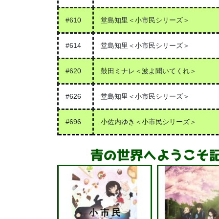
#610
堂島知里＜小市民シリーズ＞
#614
堂島知里＜小市民シリーズ＞
#620
鼓田ミナレ＜波よ聞いてくれ＞
#626
堂島知里＜小市民シリーズ＞
#696
小佐内ゆき＜小市民シリーズ＞
青の世界へようこそ