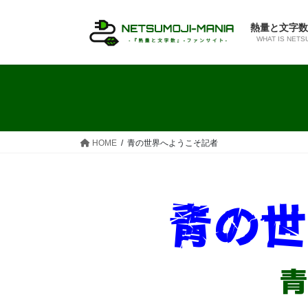
コ
ナ
ン
ビ
熱量と文字数
テ
ゲ
WHAT IS NETS
ン
ー
ツ
シ
へ
ョ
ス
ン
キ
に
ッ
移
HOME
青の世界へようこそ記者
プ
動
青の世
青