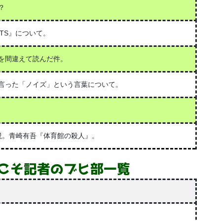
？
UTS』について。
を間違えて読んだ件。
言った「ノイズ」という言葉について。
。青崎有吾『体育館の殺人』。
こそ記者のブヒ部一覧