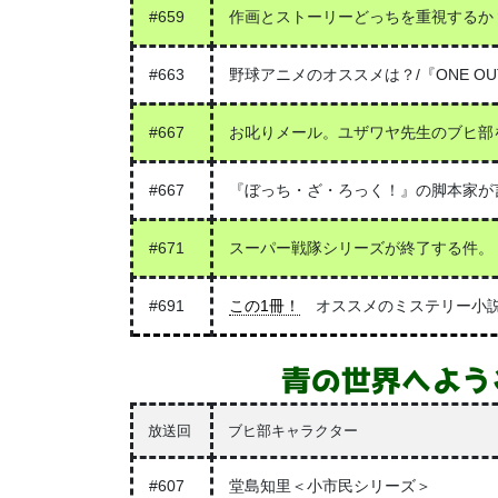
#659
作画とストーリーどっちを重視するか
#663
野球アニメのオススメは？/『ONE O
#667
お叱りメール。ユザワヤ先生のブヒ部
#667
『ぼっち・ざ・ろっく！』の脚本家が
#671
スーパー戦隊シリーズが終了する件。
#691
この1冊！
オススメのミステリー小説
青の世界へよう
放送回
ブヒ部キャラクター
#607
堂島知里＜小市民シリーズ＞