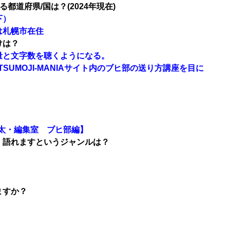
都道府県/国は？(2024年現在)
下）
は札幌市在住
けは？
量と文字数を聴くようになる。
UMOJI-MANIAサイト内のブヒ部の送り方講座を目に
与太・編集室 ブヒ部編】
・語れますというジャンルは？
ますか？