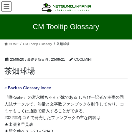
コ
ナ
ン
ビ
テ
ゲ
ン
ー
CM Tooltip Glossary
ツ
シ
へ
ョ
ス
ン
HOME
CM Tooltip Glossary
茶畑球場
キ
に
ッ
移
プ
動
23/09/20
/ 最終更新日時 :
23/09/21
COOLMINT
茶畑球場
« Back to Glossary Index
『咲-Saki-』の宮永咲ちゃんが嫁である しもぴー記者が主宰の同
人誌サークルで、熱量と文字数ファンブックを制作しており、コ
ミケもしくは通販で購入することができる。
2022年冬コミで発売したファンブックの主な内容は
★出演者早見表
★新全件ベスト20＋SideB