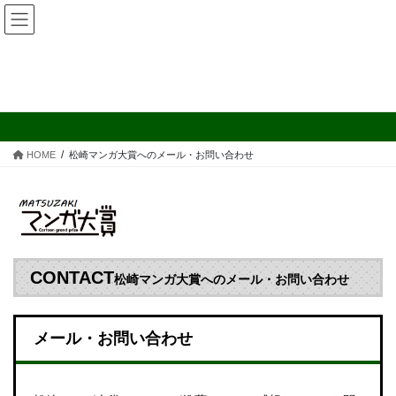
コ
ナ
ン
ビ
テ
ゲ
ン
ー
松崎マンガ大賞へのメール・お問い
ツ
シ
合わせ
へ
ョ
ス
ン
キ
に
HOME
松崎マンガ大賞へのメール・お問い合わせ
ッ
移
プ
動
CONTACT
松崎マンガ大賞へのメール・お問い合わせ
メール・お問い合わせ